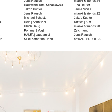
Jens Rausch
mianki & friends 24
Hauswald, Kim, Schaikowski
Tina Heuter
Jakob Kupfer
Jaime Sicilia
Jens Rausch
mianki & friends 22
Michael Schuster
Jakob Kupfer
21
Held | Schnitzler
Dittrich | Kim
Ulrich Haug
mianki & friends 20
Pommer | Vogt
Zeichnung
er
HALFA | Laudamiel
Jens Rausch
er
Silke Katharina Hahn
art KARLSRUHE 20