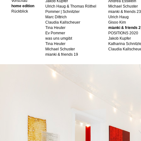
Vorschau
Jakob Kupfer
Andrea Esswein
home edition
Ulrich Haug & Thomas Röthel
Michael Schuster
Rückblick
Pommer | Schnitzler
mianki & friends 23
Marc Dittrich
Ulrich Haug
Claudia Kallscheuer
Gisoo Kim
Tina Heuter
mianki & friends 
Ev Pommer
POSITIONS 2020
was uns umgibt
Jakob Kupfer
Tina Heuter
Katharina Schnitzl
Michael Schuster
Claudia Kallscheu
mianki & friends 19