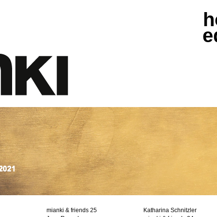
h
e
mianki & friends 25
Katharina Schnitzler