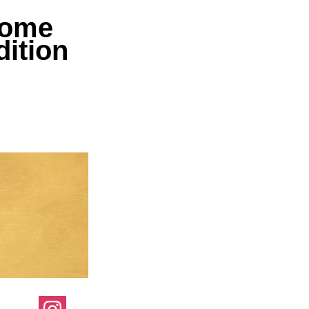
ome
dition