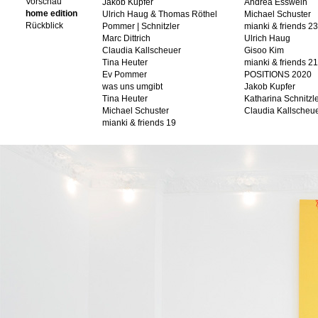
Vorschau
Jakob Kupfer
Andrea Esswein
home edition
Ulrich Haug & Thomas Röthel
Michael Schuster
Rückblick
Pommer | Schnitzler
mianki & friends 23
Marc Dittrich
Ulrich Haug
Claudia Kallscheuer
Gisoo Kim
Tina Heuter
mianki & friends 21
Ev Pommer
POSITIONS 2020
was uns umgibt
Jakob Kupfer
Tina Heuter
Katharina Schnitzl
Michael Schuster
Claudia Kallscheu
mianki & friends 19