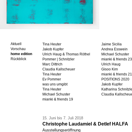
Aktuell
Tina Heuter
Jaime Sicilia
Vorschau
Jakob Kupfer
Andrea Esswein
home edition
Ulrich Haug & Thomas Röthel
Michael Schuster
Rückblick
Pommer | Schnitzler
mianki & friends 23
Marc Dittrich
Ulrich Haug
Claudia Kallscheuer
Gisoo Kim
Tina Heuter
mianki & friends 21
Ev Pommer
POSITIONS 2020
was uns umgibt
Jakob Kupfer
Tina Heuter
Katharina Schnitzl
Michael Schuster
Claudia Kallscheu
mianki & friends 19
15. Juni bis 7. Juli 2018
Christophe Laudamiel & Detlef HALFA
Ausstellungseröffnung